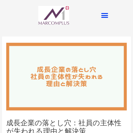
内
容
メ
を
ニ
ス
ュ
キ
ー
ッ
プ
成長企業の落とし穴：社員の主体性
が失われる理由と解決策