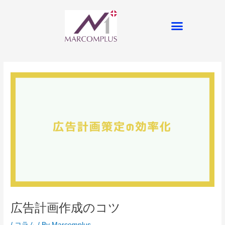
内
容
メ
を
ニ
ス
ュ
キ
ー
ッ
プ
広告計画作成のコツ
/
コラム
/ By
Marcomplus