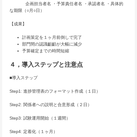
企画担当者名 ・予算責任者名 ・承認者名 ・具体的
な期限（○月○日）
【成果】
計画策定を１ヶ月前倒しで完了
部門間の認識齟齬が大幅に減少
予算確定までの時間短縮
４，導入ステップと注意点
■導入ステップ
Step1: 進捗管理表のフォーマット作成（１日）
Step2: 関係者への説明と合意形成（２日）
Step3: 試験運用開始（１週間）
Step4: 定着化（１ヶ月）