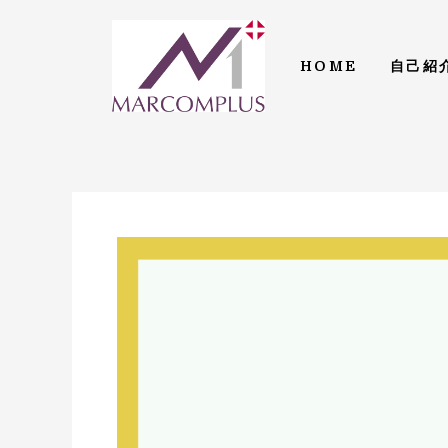
内
容
を
HOME
自己紹
ス
キ
ッ
プ