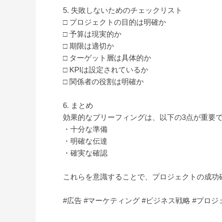
5. 失敗しないためのチェックリスト
□ プロジェクトの目的は明確か
□ 予算は現実的か
□ 期限は適切か
□ ターゲット層は具体的か
□ KPIは設定されているか
□ 関係者の役割は明確か
6. まとめ
効果的なブリーフィングは、以下の3点が重要
・十分な準備
・明確な伝達
・確実な確認
これらを意識することで、プロジェクトの成功
#広告 #マーケティング #ビジネス戦略 #プロ